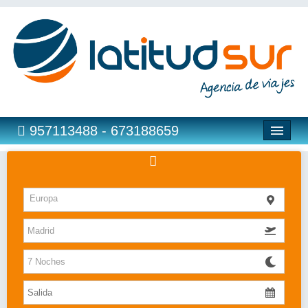
957113488 - 673188659
Hoteles
Europa
Costas
Islas
Caribe
Bahia Principe