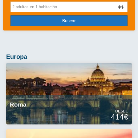
Cruceros
Viajes de novios
Buscar
Grandes Viajes
Circuitos
Más..
Europa
Disney
Entradas/Ocio
Blog
Roma
DESDE
414€