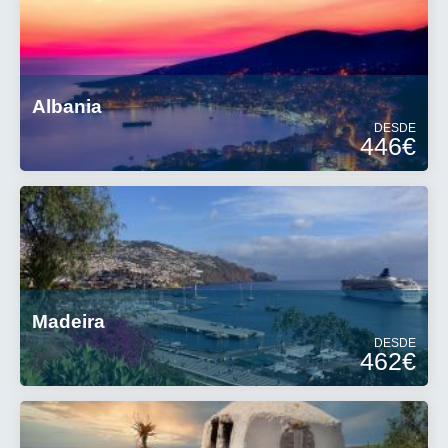
Albania
DESDE
446€
Madeira
DESDE
462€