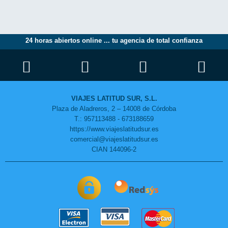
24 horas abiertos online ... tu agencia de total confianza
VIAJES LATITUD SUR, S.L.
Plaza de Aladreros, 2 – 14008 de Córdoba
T.: 957113488 - 673188659
https://www.viajeslatitudsur.es
comercial@viajeslatitudsur.es
CIAN 144096-2