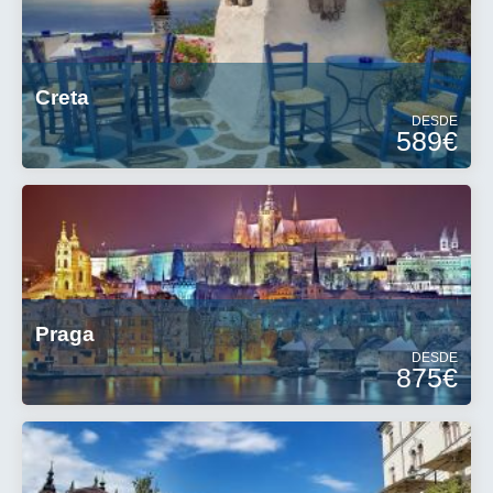
Creta
DESDE
589€
Praga
DESDE
875€