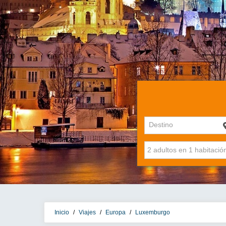
Destino
Inicio
/
Viajes
/
Europa
/
Luxemburgo