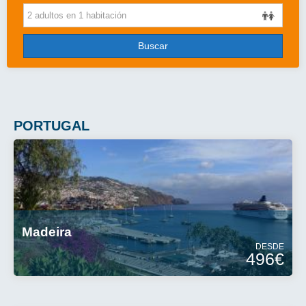
Cruceros
Viajes de novios
Buscar
Grandes Viajes
Circuitos
Más..
PORTUGAL
Disney
Entradas/Ocio
Blog
Madeira
DESDE
496€