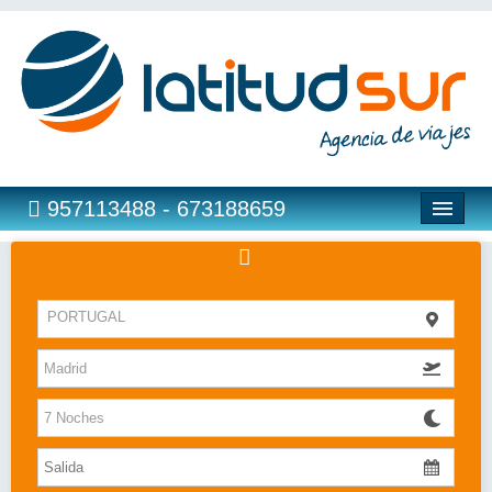
957113488 - 673188659
Hoteles
PORTUGAL
Costas
Islas
Caribe
Bahia Principe