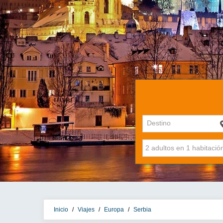
Destino
Inicio
/
Viajes
/
Europa
/
Serbia