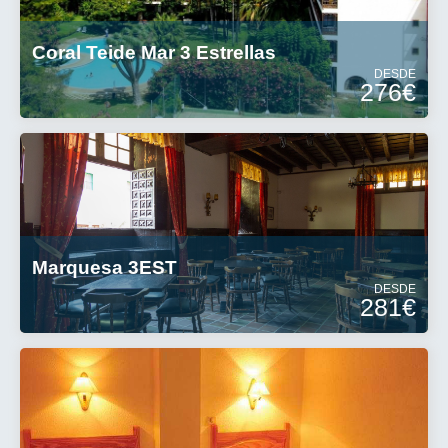
Coral Teide Mar 3 Estrellas
DESDE
276€
Marquesa 3EST
DESDE
281€