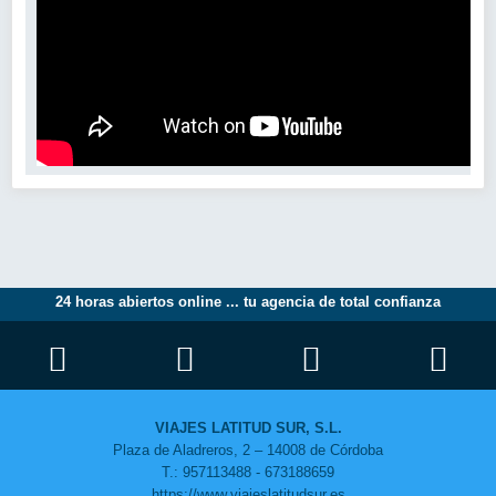
24 horas abiertos online ... tu agencia de total confianza
VIAJES LATITUD SUR, S.L.
Plaza de Aladreros, 2 – 14008 de Córdoba
T.: 957113488 - 673188659
https://www.viajeslatitudsur.es