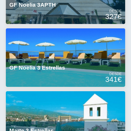
GF Noelia 3APTH
DESDE
327€
GF Noelia 3 Estrellas
DESDE
341€
Marte 3 Estrellas