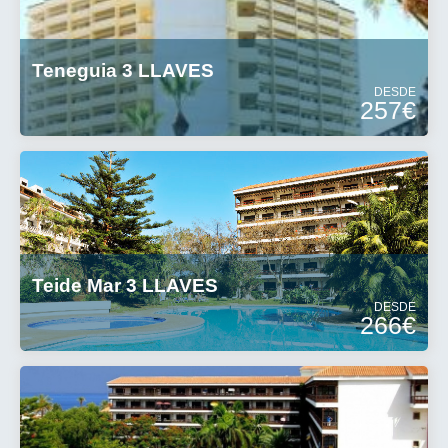
Teneguia 3 LLAVES
DESDE
257€
Teide Mar 3 LLAVES
DESDE
266€