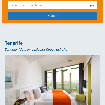
Cruceros
Viajes de novios
Buscar
Grandes Viajes
Circuitos
Más..
Tenerife
Tenerife. Ideal en cualquier época del año
Disney
Entradas/Ocio
Blog