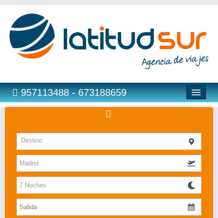
957113488 - 673188659
Hoteles
Destino
Costas
Islas
Caribe
Bahia Principe