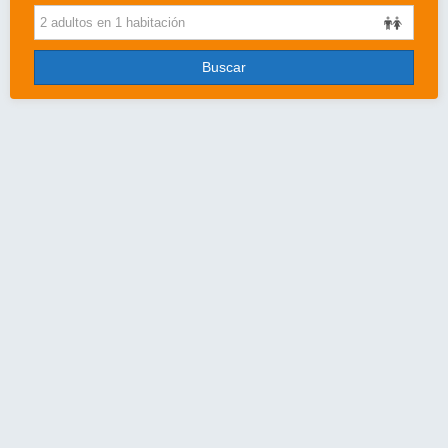
Cruceros
Viajes de novios
Buscar
Grandes Viajes
Circuitos
Más..
Disney
Entradas/Ocio
Blog