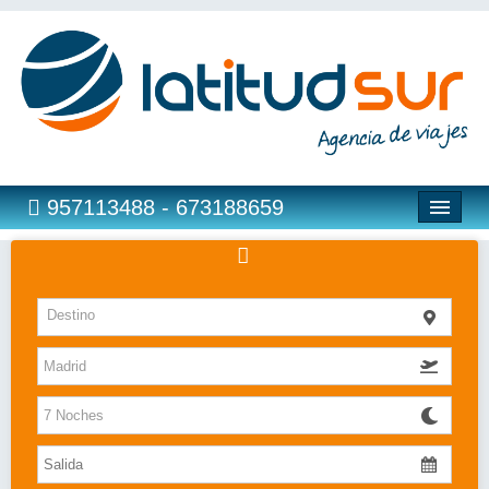
957113488 - 673188659
Hoteles
Destino
Costas
Islas
Caribe
Bahia Principe