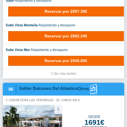
Suite
Alojamiento y desayuno
Reservar
por
2857.28€
Suite Vista Montaña
Alojamiento y desayuno
Reservar
por
2892.24€
Suite Vista Mar
Alojamiento y desayuno
Reservar
por
2945.60€
Ver más tarifas
Xeliter Balcones Del Atlantico
Otros
06
CARRETERA LAS TERRENAS - EL LIMON KM.5
DESDE
1691€