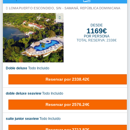
LOMA PUERTO ESCONDIDO, S/N - SAMANÁ, REPÚBLICA DOMINICANA
DESDE
1169€
POR PERSONA
TOTAL RESERVA: 2338€
Doble deluxe
Todo Incluido
Reservar
por
2338.42€
doble deluxe seaview
Todo Incluido
Reservar
por
2576.24€
suite junior seaview
Todo Incluido
Reservar
por
2712.97€