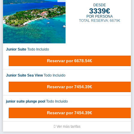
DESDE
3339€
POR PERSONA
TOTAL RESERVA: 6679€
Junior Suite
Todo Incluido
Reservar
por
6678.54€
Junior Suite Sea View
Todo Incluido
Reservar
por
7454.39€
junior suite plunge pool
Todo Incluido
Reservar
por
7454.39€
Ver más tarifas