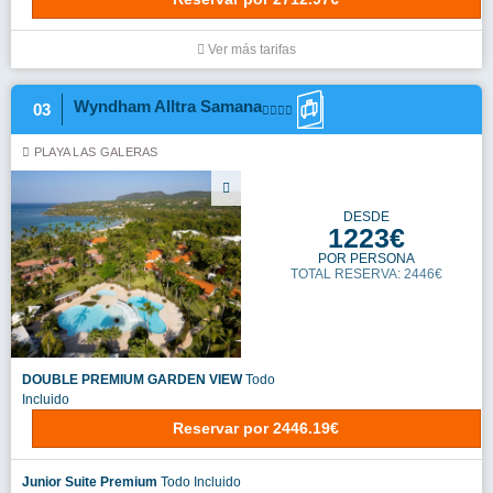
Ver más tarifas
Wyndham Alltra Samana
03
PLAYA LAS GALERAS
DESDE
1223€
POR PERSONA
TOTAL RESERVA: 2446€
DOUBLE PREMIUM GARDEN VIEW
Todo
Incluido
Reservar
por
2446.19€
Junior Suite Premium
Todo Incluido