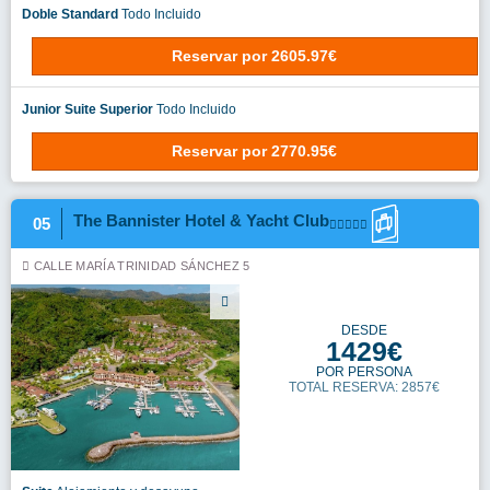
Doble Standard
Todo Incluido
Reservar
por
2605.97€
Junior Suite Superior
Todo Incluido
Reservar
por
2770.95€
The Bannister Hotel & Yacht Club
05
CALLE MARÍA TRINIDAD SÁNCHEZ 5
DESDE
1429€
POR PERSONA
TOTAL RESERVA: 2857€