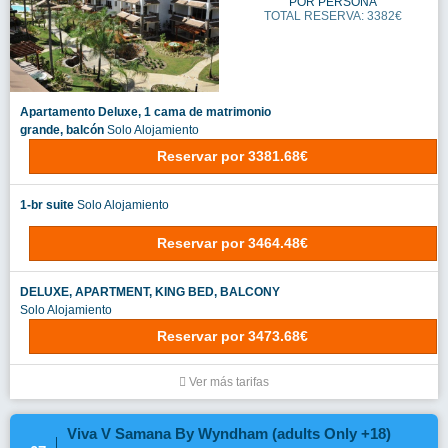
POR PERSONA
TOTAL RESERVA: 3382€
Apartamento Deluxe, 1 cama de matrimonio
grande, balcón
Solo Alojamiento
Reservar
por
3381.68€
1-br suite
Solo Alojamiento
Reservar
por
3464.48€
DELUXE, APARTMENT, KING BED, BALCONY
Solo Alojamiento
Reservar
por
3473.68€
Ver más tarifas
Viva V Samana By Wyndham (adults Only +18)