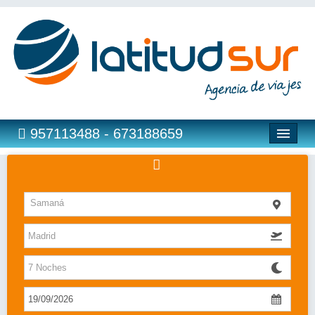
957113488 - 673188659
Hoteles
Samaná
Costas
Islas
Caribe
Bahia Principe