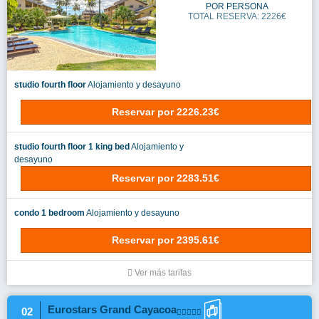
POR PERSONA
TOTAL RESERVA: 2226€
studio fourth floor
Alojamiento y desayuno
Reservar
por
2226.23€
studio fourth floor 1 king bed
Alojamiento y
desayuno
Reservar
por
2283.51€
condo 1 bedroom
Alojamiento y desayuno
Reservar
por
2395.61€
Ver más tarifas
Eurostars Grand Cayacoa
02