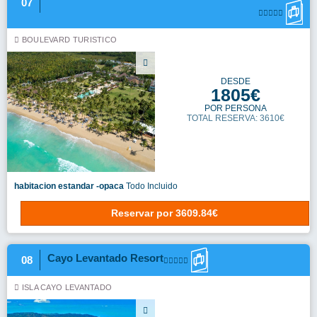
07
BOULEVARD TURISTICO
DESDE
1805€
POR PERSONA
TOTAL RESERVA: 3610€
habitacion estandar -opaca
Todo Incluido
Reservar
por
3609.84€
Cayo Levantado Resort
08
ISLA CAYO LEVANTADO