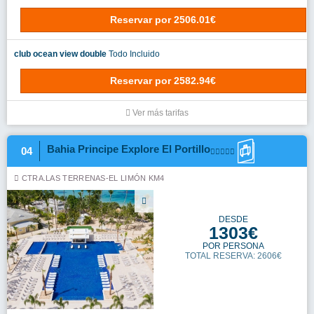
Reservar
por
2506.01€
club ocean view double
Todo Incluido
Reservar
por
2582.94€
Ver más tarifas
Bahia Principe Explore El Portillo
04
CTRA.LAS TERRENAS-EL LIMÓN KM4
DESDE
1303€
POR PERSONA
TOTAL RESERVA: 2606€