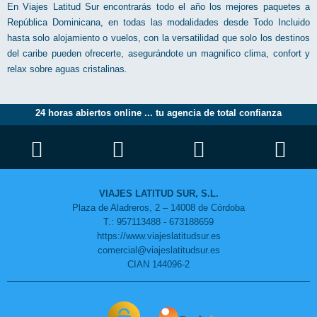
En Viajes Latitud Sur encontrarás todo el año los mejores paquetes a
República Dominicana, en todas las modalidades desde Todo Incluido
hasta solo alojamiento o vuelos, con la versatilidad que solo los destinos
del caribe pueden ofrecerte, asegurándote un magnifico clima, confort y
relax sobre aguas cristalinas
.
Paquetes TODO INCLUIDO
24 horas abiertos online ... tu agencia de total confianza
El Todo Incluido es una variedad de reserva hotelera por la cual puedes
disfrutar de todos los servicios del hotel por un precio cerrado. Quizás por
este motivo muchas personas lo tienen bastante claro y optan por elegir
las condiciones todo incluido en hoteles. Nuestros paquetes
TODO
INCLUIDO
al
Caribe
son precio cerrado, precio final sin nada que añadir,
todo esta contemplado
solo faltas tú
VIAJES LATITUD SUR, S.L.
Plaza de Aladreros, 2 – 14008 de Córdoba
Viajes Latitud Sur - Verano todo el año
T.: 957113488 - 673188659
https://www.viajeslatitudsur.es
comercial@viajeslatitudsur.es
CIAN 144096-2