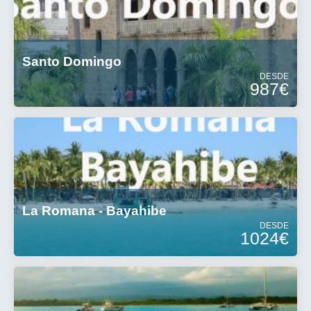
Santo Domingo
DESDE
987€
La Romana - Bayahibe
DESDE
1024€