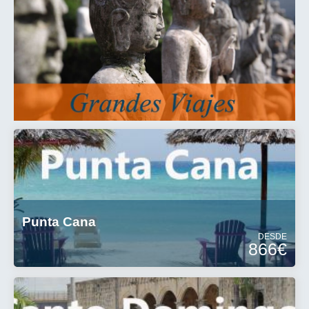
Punta Cana
DESDE
866€