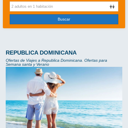
Cruceros
Viajes de novios
Buscar
Grandes Viajes
Circuitos
Más..
REPUBLICA DOMINICANA
Ofertas de Viajes a Republica Dominicana. Ofertas para
Disney
Semana santa y Verano
Entradas/Ocio
Blog