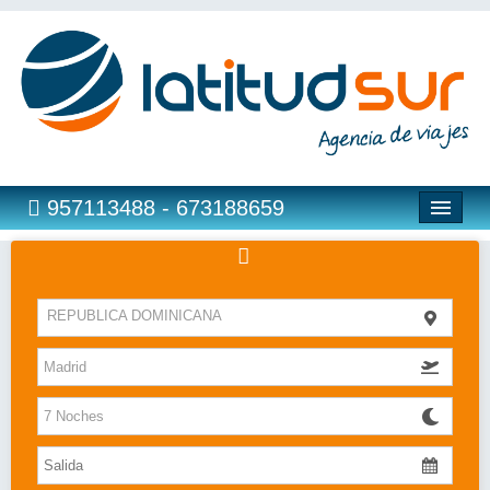
957113488 - 673188659
Hoteles
REPUBLICA DOMINICANA
Costas
Islas
Caribe
Bahia Principe