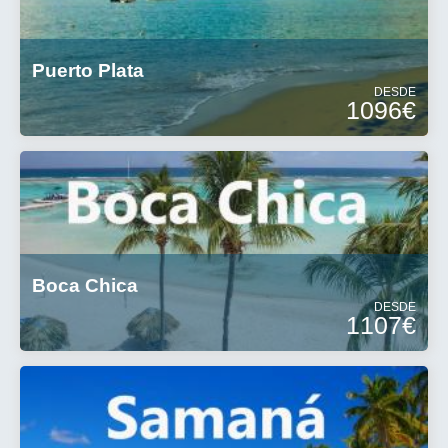
Puerto Plata
DESDE
1096€
Boca Chica
DESDE
1107€