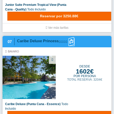
Junior Suite Premium Tropical View (Punta
Cana - Quality)
Todo Incluido
Reservar
por
3250.88€
Ver más tarifas
Caribe Deluxe Princess
07
BAVARO
DESDE
1602€
POR PERSONA
TOTAL RESERVA: 3204€
Caribe Deluxe (Punta Cana - Essence)
Todo
Incluido