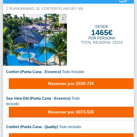
PLAYA BÁVARO, EL CORTESITO,HIGUEY S/N
DESDE
1465€
POR PERSONA
TOTAL RESERVA: 2931€
Confort (Punta Cana - Essence)
Todo Incluido
Reservar
por
2930.72€
Sea View Dbl (Punta Cana - Essence)
Todo
Incluido
Reservar
por
3073.52€
Confort (Punta Cana - Quality)
Todo Incluido