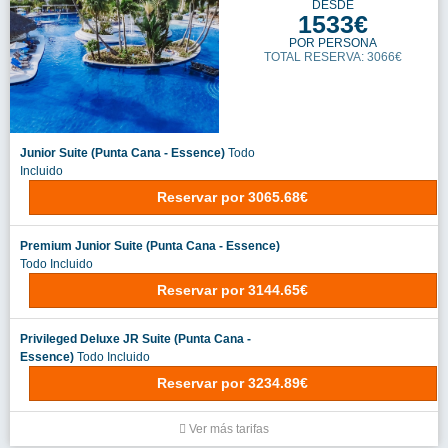
DESDE
1533€
POR PERSONA
TOTAL RESERVA: 3066€
Junior Suite (Punta Cana - Essence)
Todo
Incluido
Reservar
por
3065.68€
Premium Junior Suite (Punta Cana - Essence)
Todo Incluido
Reservar
por
3144.65€
Privileged Deluxe JR Suite (Punta Cana -
Essence)
Todo Incluido
Reservar
por
3234.89€
Ver más tarifas