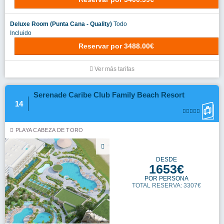
Deluxe Room (Punta Cana - Quality)
Todo
Incluido
Reservar
por
3488.00€
Ver más tarifas
Serenade Caribe Club Family Beach Resort
14
PLAYA CABEZA DE TORO
DESDE
1653€
POR PERSONA
TOTAL RESERVA: 3307€