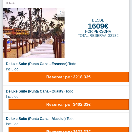
N/A
DESDE
1609€
POR PERSONA
TOTAL RESERVA: 3218€
Deluxe Suite (Punta Cana - Essence)
Todo
Incluido
Reservar
por
3218.33€
Deluxe Suite (Punta Cana - Quality)
Todo
Incluido
Reservar
por
3402.33€
Deluxe Suite (Punta Cana - Absolut)
Todo
Incluido
Reservar
por
3632.33€