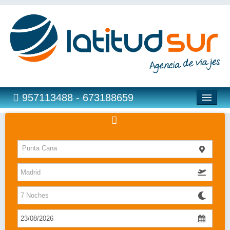
957113488 - 673188659
Hoteles
Punta Cana
Costas
Islas
Caribe
Bahia Principe