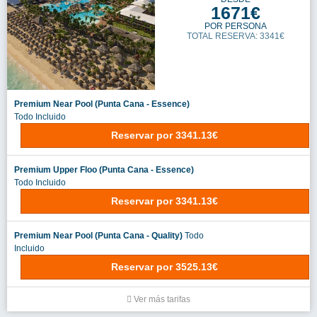
1671€
POR PERSONA
TOTAL RESERVA: 3341€
Premium Near Pool (Punta Cana - Essence)
Todo Incluido
Reservar
por
3341.13€
Premium Upper Floo (Punta Cana - Essence)
Todo Incluido
Reservar
por
3341.13€
Premium Near Pool (Punta Cana - Quality)
Todo
Incluido
Reservar
por
3525.13€
Ver más tarifas