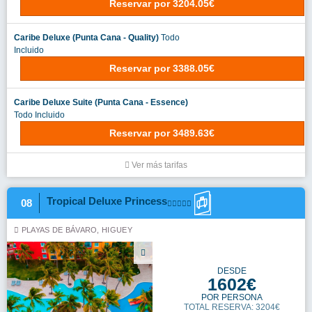
Reservar
por
3204.05€
Caribe Deluxe (Punta Cana - Quality)
Todo
Incluido
Reservar
por
3388.05€
Caribe Deluxe Suite (Punta Cana - Essence)
Todo Incluido
Reservar
por
3489.63€
Ver más tarifas
Tropical Deluxe Princess
08
PLAYAS DE BÁVARO, HIGUEY
DESDE
1602€
POR PERSONA
TOTAL RESERVA: 3204€