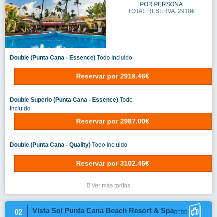
POR PERSONA
TOTAL RESERVA: 2918€
Double (Punta Cana - Essence)
Todo Incluido
Reservar
por
2918.46€
Double Superio (Punta Cana - Essence)
Todo
Incluido
Reservar
por
2987.00€
Double (Punta Cana - Quality)
Todo Incluido
Reservar
por
3102.46€
Ver más tarifas
Vista Sol Punta Cana Beach Resort & Spa
02