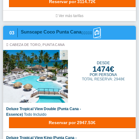
Reservar
por
3114.72€
Ver más tarifas
Sunscape Coco Punta Cana
03
CABEZA DE TORO, PUNTA CANA
DESDE
1474€
POR PERSONA
TOTAL RESERVA: 2948€
Deluxe Tropical View Double (Punta Cana -
Essence)
Todo Incluido
Reservar
por
2947.53€
Deluxe Tropical View King (Punta Cana -