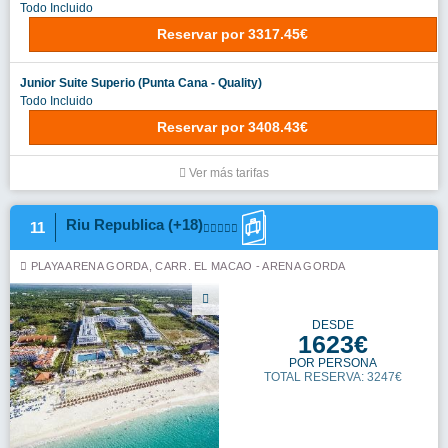
Todo Incluido
Reservar
por
3317.45€
Junior Suite Superio (Punta Cana - Quality)
Todo Incluido
Reservar
por
3408.43€
Ver más tarifas
Riu Republica (+18)
11
PLAYA ARENA GORDA, CARR. EL MACAO - ARENA GORDA
DESDE
1623€
POR PERSONA
TOTAL RESERVA: 3247€