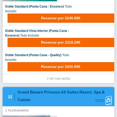
Doble Standard (Punta Cana - Essence)
Todo
Incluido
Reservar
por
3246.88€
Doble Standard Vista Interior (Punta Cana -
Essence)
Todo Incluido
Reservar
por
3318.29€
Doble Standard (Punta Cana - Quality)
Todo
Incluido
Reservar
por
3430.88€
Ver más tarifas
Grand Bavaro Princess All Suites Resort, Spa &
12
Casino
PLAYA BAVARO