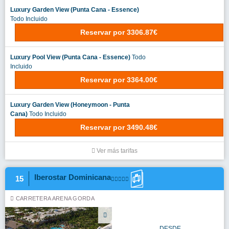
Luxury Garden View (Punta Cana - Essence)
Todo Incluido
Reservar
por
3306.87€
Luxury Pool View (Punta Cana - Essence)
Todo
Incluido
Reservar
por
3364.00€
Luxury Garden View (Honeymoon - Punta
Cana)
Todo Incluido
Reservar
por
3490.48€
Ver más tarifas
Iberostar Dominicana
15
CARRETERA ARENA GORDA
DESDE