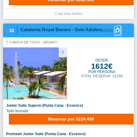
Ver más tarifas
Catalonia Royal Bavaro - Solo Adultos
10
CABEZA DE TORO - BÁVARO
DESDE
1612€
POR PERSONA
TOTAL RESERVA: 3224€
Junior Suite Superio (Punta Cana - Essence)
Todo Incluido
Reservar
por
3224.43€
Premium Junior Suite (Punta Cana - Essence)