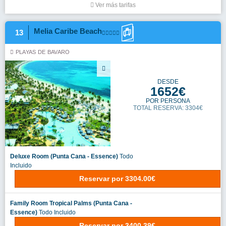
Ver más tarifas
Melia Caribe Beach
13
PLAYAS DE BAVARO
DESDE
1652€
POR PERSONA
TOTAL RESERVA: 3304€
Deluxe Room (Punta Cana - Essence)
Todo
Incluido
Reservar
por
3304.00€
Family Room Tropical Palms (Punta Cana -
Essence)
Todo Incluido
Reservar
por
3400.39€