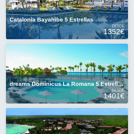
Catalonia Bayahibe 5 Estrellas
DESDE
1352€
dreams Dominicus La Romana 5 Estrellas
DESDE
1401€