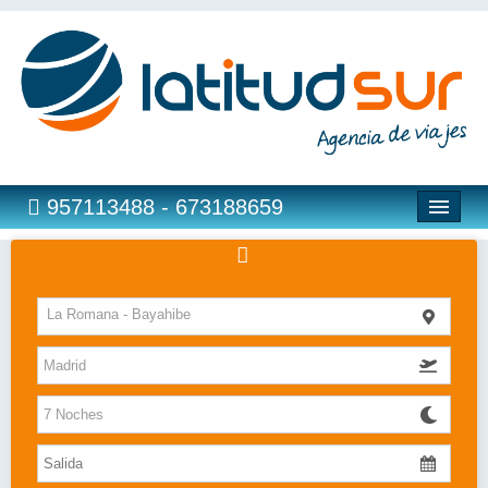
957113488 - 673188659
Hoteles
La Romana - Bayahibe
Costas
Islas
Caribe
Bahia Principe