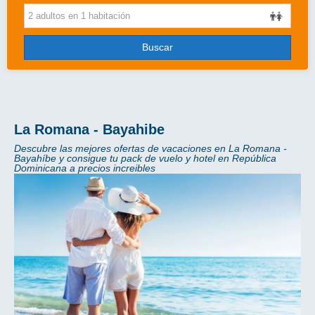
Cruceros
Viajes de novios
Buscar
Grandes Viajes
Circuitos
Más..
La Romana - Bayahibe
Descubre las mejores ofertas de vacaciones en La Romana -
Disney
Bayahíbe y consigue tu pack de vuelo y hotel en República
Dominicana a precios increibles
Entradas/Ocio
Blog