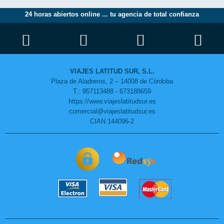
24 horas abiertos online ... tu agencia de total confianza
VIAJES LATITUD SUR, S.L.
Plaza de Aladreros, 2 – 14008 de Córdoba
T.: 957113488 - 673188659
https://www.viajeslatitudsur.es
comercial@viajeslatitudsur.es
CIAN 144096-2