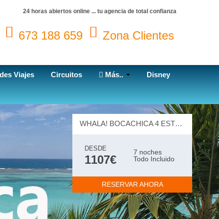
24 horas abiertos online ... tu agencia de total confianza
673 188 659
Zona Clientes
des Viajes
Circuitos
Más..
Disney
WHALA! BOCACHICA 4 ESTRELLAS
DESDE
7 noches
1107€
Todo Incluido
RESERVAR AHORA