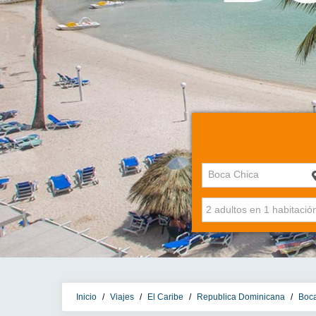
Boca Chica
Inicio
/
Viajes
/
El Caribe
/
Republica Dominicana
/
Boc